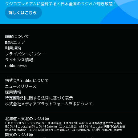
ラジコプレミアムに登録すると日本全国のラジオが聴き放題！
詳しくはこちら
聴取について
配信エリア
利用規約
プライバシーポリシー
ライセンス情報
radiko news
株式会社radikoについて
ニュースリリース
採用情報
特定商取引に関する法律に基づく表示
株式会社メディアプラットフォームラボについて
北海道・東北のラジオ局
ＨＢＣラジオ
ＳＴＶラジオ
AIR-G'（FM北海道）
FM NORTH WAVE
ＲＡＢ青森放送
エフエム青森
IBCラジオ
エフエム岩手
tbcラジオ
Date fm（エフエム仙台）
ABSラジオ
エフエム秋田
YBC山形放送
Rhythm Station エフエム山形
RFCラジオ福島
ふくしまFM
NHK AM（札幌）
NHK AM（仙台）
関東のラジオ局