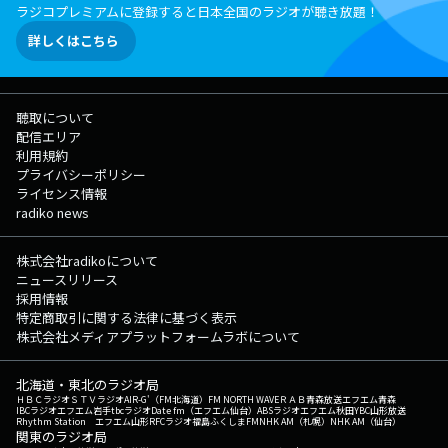
ラジコプレミアムに登録すると日本全国のラジオが聴き放題！
詳しくはこちら
聴取について
配信エリア
利用規約
プライバシーポリシー
ライセンス情報
radiko news
株式会社radikoについて
ニュースリリース
採用情報
特定商取引に関する法律に基づく表示
株式会社メディアプラットフォームラボについて
北海道・東北のラジオ局
ＨＢＣラジオ
ＳＴＶラジオ
AIR-G'（FM北海道）
FM NORTH WAVE
ＲＡＢ青森放送
エフエム青森
IBCラジオ
エフエム岩手
tbcラジオ
Date fm（エフエム仙台）
ABSラジオ
エフエム秋田
YBC山形放送
Rhythm Station エフエム山形
RFCラジオ福島
ふくしまFM
NHK AM（札幌）
NHK AM（仙台）
関東のラジオ局