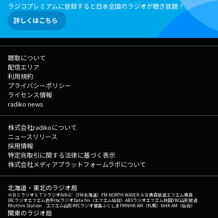
ラジコプレミアムに登録すると日本全国のラジオが聴き放題！
詳しくはこちら
聴取について
配信エリア
利用規約
プライバシーポリシー
ライセンス情報
radiko news
株式会社radikoについて
ニュースリリース
採用情報
特定商取引に関する法律に基づく表示
株式会社メディアプラットフォームラボについて
北海道・東北のラジオ局
ＨＢＣラジオ
ＳＴＶラジオ
AIR-G'（FM北海道）
FM NORTH WAVE
ＲＡＢ青森放送
エフエム青森
IBCラジオ
エフエム岩手
tbcラジオ
Date fm（エフエム仙台）
ABSラジオ
エフエム秋田
YBC山形放送
Rhythm Station エフエム山形
RFCラジオ福島
ふくしまFM
NHK AM（札幌）
NHK AM（仙台）
関東のラジオ局