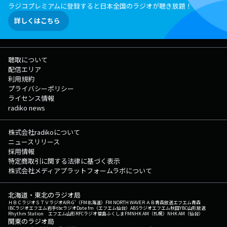
ラジコプレミアムに登録すると日本全国のラジオが聴き放題！
詳しくはこちら
聴取について
配信エリア
利用規約
プライバシーポリシー
ライセンス情報
radiko news
株式会社radikoについて
ニュースリリース
採用情報
特定商取引に関する法律に基づく表示
株式会社メディアプラットフォームラボについて
北海道・東北のラジオ局
ＨＢＣラジオ
ＳＴＶラジオ
AIR-G'（FM北海道）
FM NORTH WAVE
ＲＡＢ青森放送
エフエム青森
IBCラジオ
エフエム岩手
tbcラジオ
Date fm（エフエム仙台）
ABSラジオ
エフエム秋田
YBC山形放送
Rhythm Station エフエム山形
RFCラジオ福島
ふくしまFM
NHK AM（札幌）
NHK AM（仙台）
関東のラジオ局