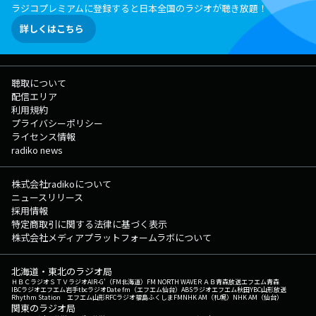
ラジコプレミアムに登録すると日本全国のラジオが聴き放題！
詳しくはこちら
聴取について
配信エリア
利用規約
プライバシーポリシー
ライセンス情報
radiko news
株式会社radikoについて
ニュースリリース
採用情報
特定商取引に関する法律に基づく表示
株式会社メディアプラットフォームラボについて
北海道・東北のラジオ局
ＨＢＣラジオ
ＳＴＶラジオ
AIR-G'（FM北海道）
FM NORTH WAVE
ＲＡＢ青森放送
エフエム青森
IBCラジオ
エフエム岩手
tbcラジオ
Date fm（エフエム仙台）
ABSラジオ
エフエム秋田
YBC山形放送
Rhythm Station エフエム山形
RFCラジオ福島
ふくしまFM
NHK AM（札幌）
NHK AM（仙台）
関東のラジオ局