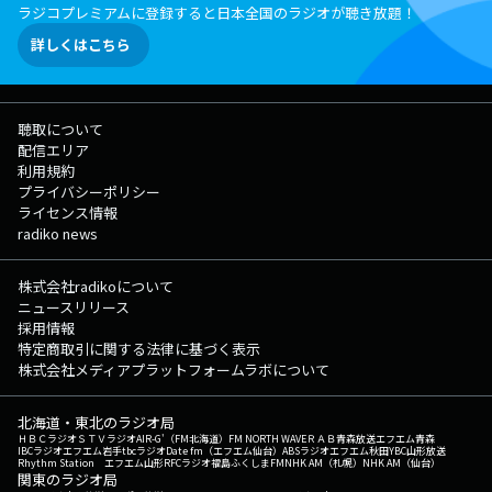
ラジコプレミアムに登録すると日本全国のラジオが聴き放題！
詳しくはこちら
聴取について
配信エリア
利用規約
プライバシーポリシー
ライセンス情報
radiko news
株式会社radikoについて
ニュースリリース
採用情報
特定商取引に関する法律に基づく表示
株式会社メディアプラットフォームラボについて
北海道・東北のラジオ局
ＨＢＣラジオ
ＳＴＶラジオ
AIR-G'（FM北海道）
FM NORTH WAVE
ＲＡＢ青森放送
エフエム青森
IBCラジオ
エフエム岩手
tbcラジオ
Date fm（エフエム仙台）
ABSラジオ
エフエム秋田
YBC山形放送
Rhythm Station エフエム山形
RFCラジオ福島
ふくしまFM
NHK AM（札幌）
NHK AM（仙台）
関東のラジオ局