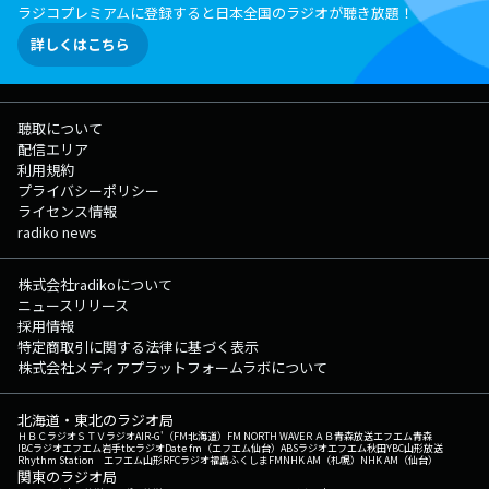
ラジコプレミアムに登録すると日本全国のラジオが聴き放題！
詳しくはこちら
聴取について
配信エリア
利用規約
プライバシーポリシー
ライセンス情報
radiko news
株式会社radikoについて
ニュースリリース
採用情報
特定商取引に関する法律に基づく表示
株式会社メディアプラットフォームラボについて
北海道・東北のラジオ局
ＨＢＣラジオ
ＳＴＶラジオ
AIR-G'（FM北海道）
FM NORTH WAVE
ＲＡＢ青森放送
エフエム青森
IBCラジオ
エフエム岩手
tbcラジオ
Date fm（エフエム仙台）
ABSラジオ
エフエム秋田
YBC山形放送
Rhythm Station エフエム山形
RFCラジオ福島
ふくしまFM
NHK AM（札幌）
NHK AM（仙台）
関東のラジオ局