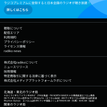
ラジコプレミアムに登録すると日本全国のラジオが聴き放題！
詳しくはこちら
聴取について
配信エリア
利用規約
プライバシーポリシー
ライセンス情報
radiko news
株式会社radikoについて
ニュースリリース
採用情報
特定商取引に関する法律に基づく表示
株式会社メディアプラットフォームラボについて
北海道・東北のラジオ局
ＨＢＣラジオ
ＳＴＶラジオ
AIR-G'（FM北海道）
FM NORTH WAVE
ＲＡＢ青森放送
エフエム青森
IBCラジオ
エフエム岩手
tbcラジオ
Date fm（エフエム仙台）
ABSラジオ
エフエム秋田
YBC山形放送
Rhythm Station エフエム山形
RFCラジオ福島
ふくしまFM
NHK AM（札幌）
NHK AM（仙台）
関東のラジオ局