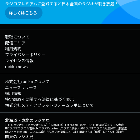
ラジコプレミアムに登録すると日本全国のラジオが聴き放題！
詳しくはこちら
聴取について
配信エリア
利用規約
プライバシーポリシー
ライセンス情報
radiko news
株式会社radikoについて
ニュースリリース
採用情報
特定商取引に関する法律に基づく表示
株式会社メディアプラットフォームラボについて
北海道・東北のラジオ局
ＨＢＣラジオ
ＳＴＶラジオ
AIR-G'（FM北海道）
FM NORTH WAVE
ＲＡＢ青森放送
エフエム青森
IBCラジオ
エフエム岩手
tbcラジオ
Date fm（エフエム仙台）
ABSラジオ
エフエム秋田
YBC山形放送
Rhythm Station エフエム山形
RFCラジオ福島
ふくしまFM
NHK AM（札幌）
NHK AM（仙台）
関東のラジオ局