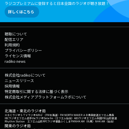
ラジコプレミアムに登録すると日本全国のラジオが聴き放題！
詳しくはこちら
聴取について
配信エリア
利用規約
プライバシーポリシー
ライセンス情報
radiko news
株式会社radikoについて
ニュースリリース
採用情報
特定商取引に関する法律に基づく表示
株式会社メディアプラットフォームラボについて
北海道・東北のラジオ局
ＨＢＣラジオ
ＳＴＶラジオ
AIR-G'（FM北海道）
FM NORTH WAVE
ＲＡＢ青森放送
エフエム青森
IBCラジオ
エフエム岩手
tbcラジオ
Date fm（エフエム仙台）
ABSラジオ
エフエム秋田
YBC山形放送
Rhythm Station エフエム山形
RFCラジオ福島
ふくしまFM
NHK AM（札幌）
NHK AM（仙台）
関東のラジオ局