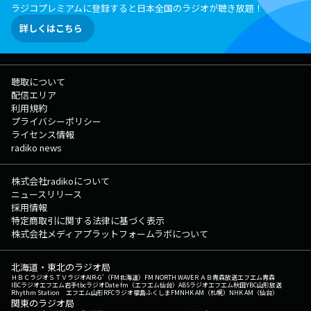
ラジコプレミアムに登録すると日本全国のラジオが聴き放題！
詳しくはこちら
聴取について
配信エリア
利用規約
プライバシーポリシー
ライセンス情報
radiko news
株式会社radikoについて
ニュースリリース
採用情報
特定商取引に関する法律に基づく表示
株式会社メディアプラットフォームラボについて
北海道・東北のラジオ局
ＨＢＣラジオ
ＳＴＶラジオ
AIR-G'（FM北海道）
FM NORTH WAVE
ＲＡＢ青森放送
エフエム青森
IBCラジオ
エフエム岩手
tbcラジオ
Date fm（エフエム仙台）
ABSラジオ
エフエム秋田
YBC山形放送
Rhythm Station エフエム山形
RFCラジオ福島
ふくしまFM
NHK AM（札幌）
NHK AM（仙台）
関東のラジオ局