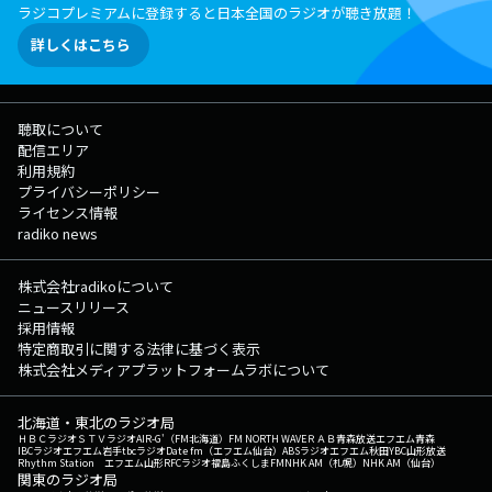
ラジコプレミアムに登録すると日本全国のラジオが聴き放題！
詳しくはこちら
聴取について
配信エリア
利用規約
プライバシーポリシー
ライセンス情報
radiko news
株式会社radikoについて
ニュースリリース
採用情報
特定商取引に関する法律に基づく表示
株式会社メディアプラットフォームラボについて
北海道・東北のラジオ局
ＨＢＣラジオ
ＳＴＶラジオ
AIR-G'（FM北海道）
FM NORTH WAVE
ＲＡＢ青森放送
エフエム青森
IBCラジオ
エフエム岩手
tbcラジオ
Date fm（エフエム仙台）
ABSラジオ
エフエム秋田
YBC山形放送
Rhythm Station エフエム山形
RFCラジオ福島
ふくしまFM
NHK AM（札幌）
NHK AM（仙台）
関東のラジオ局