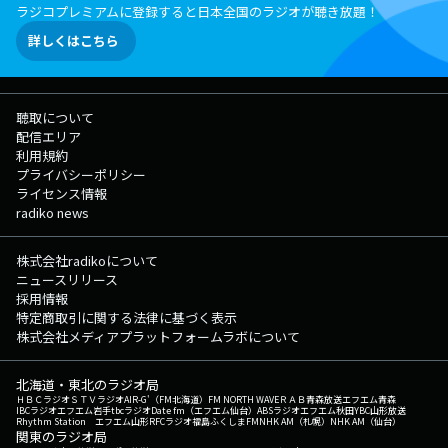
ラジコプレミアムに登録すると日本全国のラジオが聴き放題！
詳しくはこちら
聴取について
配信エリア
利用規約
プライバシーポリシー
ライセンス情報
radiko news
株式会社radikoについて
ニュースリリース
採用情報
特定商取引に関する法律に基づく表示
株式会社メディアプラットフォームラボについて
北海道・東北のラジオ局
ＨＢＣラジオ
ＳＴＶラジオ
AIR-G'（FM北海道）
FM NORTH WAVE
ＲＡＢ青森放送
エフエム青森
IBCラジオ
エフエム岩手
tbcラジオ
Date fm（エフエム仙台）
ABSラジオ
エフエム秋田
YBC山形放送
Rhythm Station エフエム山形
RFCラジオ福島
ふくしまFM
NHK AM（札幌）
NHK AM（仙台）
関東のラジオ局