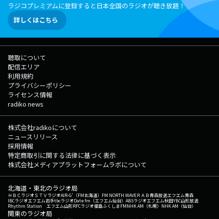
ラジコプレミアムに登録すると日本全国のラジオが聴き放題！
詳しくはこちら
聴取について
配信エリア
利用規約
プライバシーポリシー
ライセンス情報
radiko news
株式会社radikoについて
ニュースリリース
採用情報
特定商取引に関する法律に基づく表示
株式会社メディアプラットフォームラボについて
北海道・東北のラジオ局
ＨＢＣラジオ
ＳＴＶラジオ
AIR-G'（FM北海道）
FM NORTH WAVE
ＲＡＢ青森放送
エフエム青森
IBCラジオ
エフエム岩手
tbcラジオ
Date fm（エフエム仙台）
ABSラジオ
エフエム秋田
YBC山形放送
Rhythm Station エフエム山形
RFCラジオ福島
ふくしまFM
NHK AM（札幌）
NHK AM（仙台）
関東のラジオ局