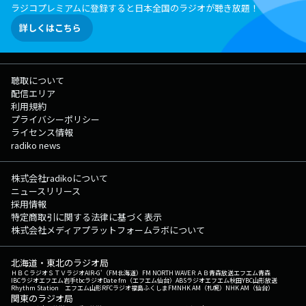
ラジコプレミアムに登録すると日本全国のラジオが聴き放題！
詳しくはこちら
聴取について
配信エリア
利用規約
プライバシーポリシー
ライセンス情報
radiko news
株式会社radikoについて
ニュースリリース
採用情報
特定商取引に関する法律に基づく表示
株式会社メディアプラットフォームラボについて
北海道・東北のラジオ局
ＨＢＣラジオ
ＳＴＶラジオ
AIR-G'（FM北海道）
FM NORTH WAVE
ＲＡＢ青森放送
エフエム青森
IBCラジオ
エフエム岩手
tbcラジオ
Date fm（エフエム仙台）
ABSラジオ
エフエム秋田
YBC山形放送
Rhythm Station エフエム山形
RFCラジオ福島
ふくしまFM
NHK AM（札幌）
NHK AM（仙台）
関東のラジオ局