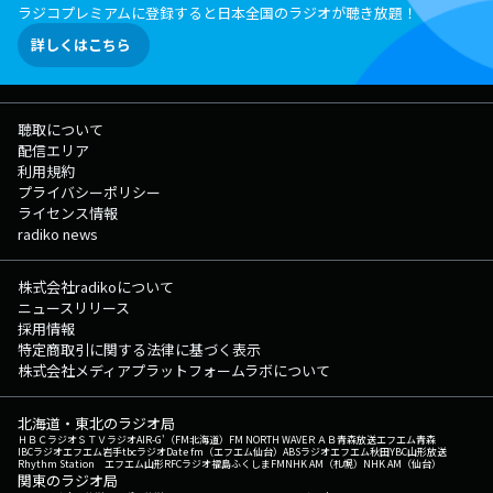
ラジコプレミアムに登録すると日本全国のラジオが聴き放題！
詳しくはこちら
聴取について
配信エリア
利用規約
プライバシーポリシー
ライセンス情報
radiko news
株式会社radikoについて
ニュースリリース
採用情報
特定商取引に関する法律に基づく表示
株式会社メディアプラットフォームラボについて
北海道・東北のラジオ局
ＨＢＣラジオ
ＳＴＶラジオ
AIR-G'（FM北海道）
FM NORTH WAVE
ＲＡＢ青森放送
エフエム青森
IBCラジオ
エフエム岩手
tbcラジオ
Date fm（エフエム仙台）
ABSラジオ
エフエム秋田
YBC山形放送
Rhythm Station エフエム山形
RFCラジオ福島
ふくしまFM
NHK AM（札幌）
NHK AM（仙台）
関東のラジオ局