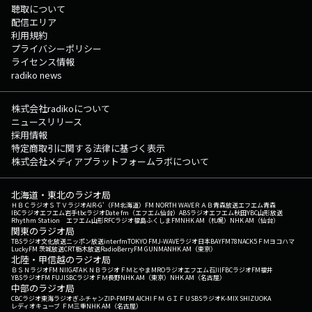
聴取について
配信エリア
利用規約
プライバシーポリシー
ライセンス情報
radiko news
株式会社radikoについて
ニュースリリース
採用情報
特定商取引に関する法律に基づく表示
株式会社メディアプラットフォームラボについて
北海道・東北のラジオ局
ＨＢＣラジオ
ＳＴＶラジオ
AIR-G'（FM北海道）
FM NORTH WAVE
ＲＡＢ青森放送
エフエム青森
IBCラジオ
エフエム岩手
tbcラジオ
Date fm（エフエム仙台）
ABSラジオ
エフエム秋田
YBC山形放送
Rhythm Station エフエム山形
RFCラジオ福島
ふくしまFM
NHK AM（札幌）
NHK AM（仙台）
関東のラジオ局
TBSラジオ
文化放送
ニッポン放送
interfm
TOKYO FM
J-WAVE
ラジオ日本
BAYFM78
NACK5
ＦＭヨコハマ
LuckyFM 茨城放送
CRT栃木放送
RadioBerry
FM GUNMA
NHK AM（東京）
北陸・甲信越のラジオ局
ＢＳＮラジオ
FM NIIGATA
ＫＮＢラジオ
ＦＭとやま
MROラジオ
エフエム石川
FBCラジオ
FM福井
YBSラジオ
FM FUJI
SBCラジオ
ＦＭ長野
NHK AM（東京）
NHK AM（名古屋）
中部のラジオ局
CBCラジオ
東海ラジオ
ぎふチャン
ZIP-FM
FM AICHI
ＦＭ ＧＩＦＵ
SBSラジオ
K-MIX SHIZUOKA
レディオキューブ ＦＭ三重
NHK AM（名古屋）