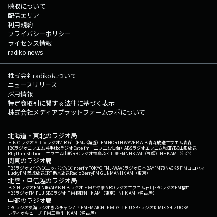
聴取について
配信エリア
利用規約
プライバシーポリシー
ライセンス情報
radiko news
株式会社radikoについて
ニュースリリース
採用情報
特定商取引に関する法律に基づく表示
株式会社メディアプラットフォームラボについて
北海道・東北のラジオ局
ＨＢＣラジオ
ＳＴＶラジオ
AIR-G'（FM北海道）
FM NORTH WAVE
ＲＡＢ青森放送
エフエム青森
IBCラジオ
エフエム岩手
tbcラジオ
Date fm（エフエム仙台）
ABSラジオ
エフエム秋田
YBC山形放送
Rhythm Station エフエム山形
RFCラジオ福島
ふくしまFM
NHK AM（札幌）
NHK AM（仙台）
関東のラジオ局
TBSラジオ
文化放送
ニッポン放送
interfm
TOKYO FM
J-WAVE
ラジオ日本
BAYFM78
NACK5
ＦＭヨコハマ
LuckyFM 茨城放送
CRT栃木放送
RadioBerry
FM GUNMA
NHK AM（東京）
北陸・甲信越のラジオ局
ＢＳＮラジオ
FM NIIGATA
ＫＮＢラジオ
ＦＭとやま
MROラジオ
エフエム石川
FBCラジオ
FM福井
YBSラジオ
FM FUJI
SBCラジオ
ＦＭ長野
NHK AM（東京）
NHK AM（名古屋）
中部のラジオ局
CBCラジオ
東海ラジオ
ぎふチャン
ZIP-FM
FM AICHI
ＦＭ ＧＩＦＵ
SBSラジオ
K-MIX SHIZUOKA
レディオキューブ ＦＭ三重
NHK AM（名古屋）