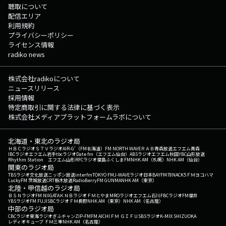
聴取について
配信エリア
利用規約
プライバシーポリシー
ライセンス情報
radiko news
株式会社radikoについて
ニュースリリース
採用情報
特定商取引に関する法律に基づく表示
株式会社メディアプラットフォームラボについて
北海道・東北のラジオ局
ＨＢＣラジオ
ＳＴＶラジオ
AIR-G'（FM北海道）
FM NORTH WAVE
ＲＡＢ青森放送
エフエム青森
IBCラジオ
エフエム岩手
tbcラジオ
Date fm（エフエム仙台）
ABSラジオ
エフエム秋田
YBC山形放送
Rhythm Station エフエム山形
RFCラジオ福島
ふくしまFM
NHK AM（札幌）
NHK AM（仙台）
関東のラジオ局
TBSラジオ
文化放送
ニッポン放送
interfm
TOKYO FM
J-WAVE
ラジオ日本
BAYFM78
NACK5
ＦＭヨコハマ
LuckyFM 茨城放送
CRT栃木放送
RadioBerry
FM GUNMA
NHK AM（東京）
北陸・甲信越のラジオ局
ＢＳＮラジオ
FM NIIGATA
ＫＮＢラジオ
ＦＭとやま
MROラジオ
エフエム石川
FBCラジオ
FM福井
YBSラジオ
FM FUJI
SBCラジオ
ＦＭ長野
NHK AM（東京）
NHK AM（名古屋）
中部のラジオ局
CBCラジオ
東海ラジオ
ぎふチャン
ZIP-FM
FM AICHI
ＦＭ ＧＩＦＵ
SBSラジオ
K-MIX SHIZUOKA
レディオキューブ ＦＭ三重
NHK AM（名古屋）