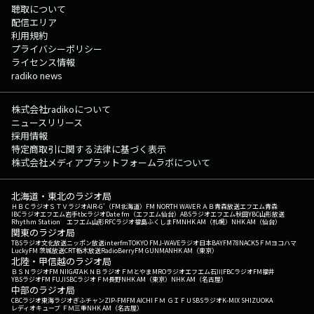
聴取について
配信エリア
利用規約
プライバシーポリシー
ライセンス情報
radiko news
株式会社radikoについて
ニュースリリース
採用情報
特定商取引に関する法律に基づく表示
株式会社メディアプラットフォームラボについて
北海道・東北のラジオ局
ＨＢＣラジオ
ＳＴＶラジオ
AIR-G'（FM北海道）
FM NORTH WAVE
ＲＡＢ青森放送
エフエム青森
IBCラジオ
エフエム岩手
tbcラジオ
Date fm（エフエム仙台）
ABSラジオ
エフエム秋田
YBC山形放送
Rhythm Station エフエム山形
RFCラジオ福島
ふくしまFM
NHK AM（札幌）
NHK AM（仙台）
関東のラジオ局
TBSラジオ
文化放送
ニッポン放送
interfm
TOKYO FM
J-WAVE
ラジオ日本
BAYFM78
NACK5
ＦＭヨコハマ
LuckyFM 茨城放送
CRT栃木放送
RadioBerry
FM GUNMA
NHK AM（東京）
北陸・甲信越のラジオ局
ＢＳＮラジオ
FM NIIGATA
ＫＮＢラジオ
ＦＭとやま
MROラジオ
エフエム石川
FBCラジオ
FM福井
YBSラジオ
FM FUJI
SBCラジオ
ＦＭ長野
NHK AM（東京）
NHK AM（名古屋）
中部のラジオ局
CBCラジオ
東海ラジオ
ぎふチャン
ZIP-FM
FM AICHI
ＦＭ ＧＩＦＵ
SBSラジオ
K-MIX SHIZUOKA
レディオキューブ ＦＭ三重
NHK AM（名古屋）