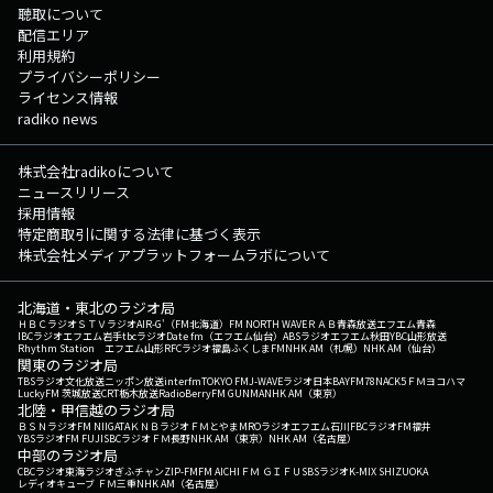
聴取について
配信エリア
利用規約
プライバシーポリシー
ライセンス情報
radiko news
株式会社radikoについて
ニュースリリース
採用情報
特定商取引に関する法律に基づく表示
株式会社メディアプラットフォームラボについて
北海道・東北のラジオ局
ＨＢＣラジオ
ＳＴＶラジオ
AIR-G'（FM北海道）
FM NORTH WAVE
ＲＡＢ青森放送
エフエム青森
IBCラジオ
エフエム岩手
tbcラジオ
Date fm（エフエム仙台）
ABSラジオ
エフエム秋田
YBC山形放送
Rhythm Station エフエム山形
RFCラジオ福島
ふくしまFM
NHK AM（札幌）
NHK AM（仙台）
関東のラジオ局
TBSラジオ
文化放送
ニッポン放送
interfm
TOKYO FM
J-WAVE
ラジオ日本
BAYFM78
NACK5
ＦＭヨコハマ
LuckyFM 茨城放送
CRT栃木放送
RadioBerry
FM GUNMA
NHK AM（東京）
北陸・甲信越のラジオ局
ＢＳＮラジオ
FM NIIGATA
ＫＮＢラジオ
ＦＭとやま
MROラジオ
エフエム石川
FBCラジオ
FM福井
YBSラジオ
FM FUJI
SBCラジオ
ＦＭ長野
NHK AM（東京）
NHK AM（名古屋）
中部のラジオ局
CBCラジオ
東海ラジオ
ぎふチャン
ZIP-FM
FM AICHI
ＦＭ ＧＩＦＵ
SBSラジオ
K-MIX SHIZUOKA
レディオキューブ ＦＭ三重
NHK AM（名古屋）