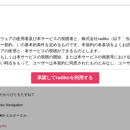
（月）15:00～17:00
で5文字halcaがお送りするTresen！
承諾してradikoを利用する
違い」
子
ts こだわりびとをたずねて
 Navigation
e ■lol-エルオーエル-
yoko