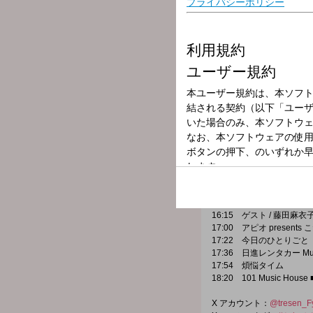
放送局
放送時間
2025年3月10日
番組名
Tresen (1)
びっちょん植松哲平と、小文字
メッセージテーマは「行き
16:15 ゲスト / 藤田麻衣
17:00 アピオ presen
17:22 今日のひとりごと
17:36 日進レンタカー Music
17:54 煩悩タイム
18:20 101 Music Hous
X アカウント：
@tresen_F