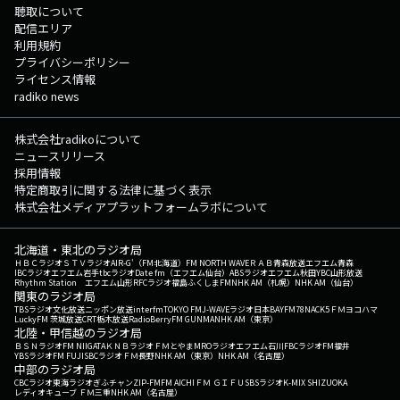
聴取について
配信エリア
利用規約
プライバシーポリシー
ライセンス情報
radiko news
株式会社radikoについて
ニュースリリース
採用情報
特定商取引に関する法律に基づく表示
株式会社メディアプラットフォームラボについて
北海道・東北のラジオ局
ＨＢＣラジオ
ＳＴＶラジオ
AIR-G'（FM北海道）
FM NORTH WAVE
ＲＡＢ青森放送
エフエム青森
IBCラジオ
エフエム岩手
tbcラジオ
Date fm（エフエム仙台）
ABSラジオ
エフエム秋田
YBC山形放送
Rhythm Station エフエム山形
RFCラジオ福島
ふくしまFM
NHK AM（札幌）
NHK AM（仙台）
関東のラジオ局
TBSラジオ
文化放送
ニッポン放送
interfm
TOKYO FM
J-WAVE
ラジオ日本
BAYFM78
NACK5
ＦＭヨコハマ
LuckyFM 茨城放送
CRT栃木放送
RadioBerry
FM GUNMA
NHK AM（東京）
北陸・甲信越のラジオ局
ＢＳＮラジオ
FM NIIGATA
ＫＮＢラジオ
ＦＭとやま
MROラジオ
エフエム石川
FBCラジオ
FM福井
YBSラジオ
FM FUJI
SBCラジオ
ＦＭ長野
NHK AM（東京）
NHK AM（名古屋）
中部のラジオ局
CBCラジオ
東海ラジオ
ぎふチャン
ZIP-FM
FM AICHI
ＦＭ ＧＩＦＵ
SBSラジオ
K-MIX SHIZUOKA
レディオキューブ ＦＭ三重
NHK AM（名古屋）