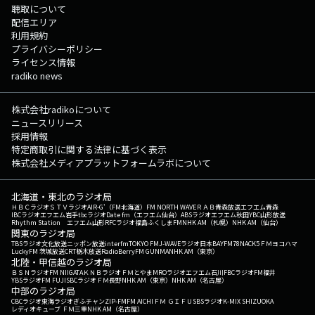
聴取について
配信エリア
利用規約
プライバシーポリシー
ライセンス情報
radiko news
株式会社radikoについて
ニュースリリース
採用情報
特定商取引に関する法律に基づく表示
株式会社メディアプラットフォームラボについて
北海道・東北のラジオ局
ＨＢＣラジオ
ＳＴＶラジオ
AIR-G'（FM北海道）
FM NORTH WAVE
ＲＡＢ青森放送
エフエム青森
IBCラジオ
エフエム岩手
tbcラジオ
Date fm（エフエム仙台）
ABSラジオ
エフエム秋田
YBC山形放送
Rhythm Station エフエム山形
RFCラジオ福島
ふくしまFM
NHK AM（札幌）
NHK AM（仙台）
関東のラジオ局
TBSラジオ
文化放送
ニッポン放送
interfm
TOKYO FM
J-WAVE
ラジオ日本
BAYFM78
NACK5
ＦＭヨコハマ
LuckyFM 茨城放送
CRT栃木放送
RadioBerry
FM GUNMA
NHK AM（東京）
北陸・甲信越のラジオ局
ＢＳＮラジオ
FM NIIGATA
ＫＮＢラジオ
ＦＭとやま
MROラジオ
エフエム石川
FBCラジオ
FM福井
YBSラジオ
FM FUJI
SBCラジオ
ＦＭ長野
NHK AM（東京）
NHK AM（名古屋）
中部のラジオ局
CBCラジオ
東海ラジオ
ぎふチャン
ZIP-FM
FM AICHI
ＦＭ ＧＩＦＵ
SBSラジオ
K-MIX SHIZUOKA
レディオキューブ ＦＭ三重
NHK AM（名古屋）