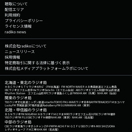
聴取について
配信エリア
利用規約
プライバシーポリシー
ライセンス情報
radiko news
株式会社radikoについて
ニュースリリース
採用情報
特定商取引に関する法律に基づく表示
株式会社メディアプラットフォームラボについて
北海道・東北のラジオ局
ＨＢＣラジオ
ＳＴＶラジオ
AIR-G'（FM北海道）
FM NORTH WAVE
ＲＡＢ青森放送
エフエム青森
IBCラジオ
エフエム岩手
tbcラジオ
Date fm（エフエム仙台）
ABSラジオ
エフエム秋田
YBC山形放送
Rhythm Station エフエム山形
RFCラジオ福島
ふくしまFM
NHK AM（札幌）
NHK AM（仙台）
関東のラジオ局
TBSラジオ
文化放送
ニッポン放送
interfm
TOKYO FM
J-WAVE
ラジオ日本
BAYFM78
NACK5
ＦＭヨコハマ
LuckyFM 茨城放送
CRT栃木放送
RadioBerry
FM GUNMA
NHK AM（東京）
北陸・甲信越のラジオ局
ＢＳＮラジオ
FM NIIGATA
ＫＮＢラジオ
ＦＭとやま
MROラジオ
エフエム石川
FBCラジオ
FM福井
YBSラジオ
FM FUJI
SBCラジオ
ＦＭ長野
NHK AM（東京）
NHK AM（名古屋）
中部のラジオ局
CBCラジオ
東海ラジオ
ぎふチャン
ZIP-FM
FM AICHI
ＦＭ ＧＩＦＵ
SBSラジオ
K-MIX SHIZUOKA
レディオキューブ ＦＭ三重
NHK AM（名古屋）