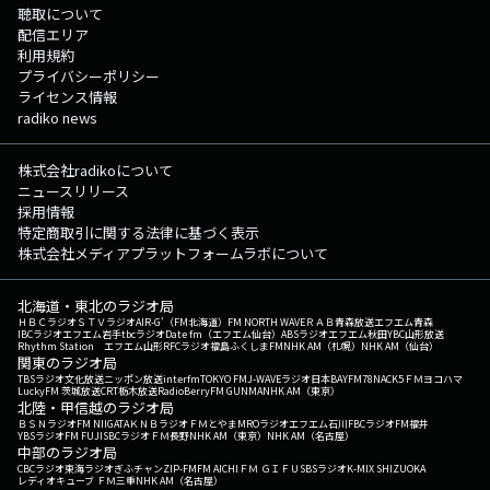
聴取について
配信エリア
利用規約
プライバシーポリシー
ライセンス情報
radiko news
株式会社radikoについて
ニュースリリース
採用情報
特定商取引に関する法律に基づく表示
株式会社メディアプラットフォームラボについて
北海道・東北のラジオ局
ＨＢＣラジオ
ＳＴＶラジオ
AIR-G'（FM北海道）
FM NORTH WAVE
ＲＡＢ青森放送
エフエム青森
IBCラジオ
エフエム岩手
tbcラジオ
Date fm（エフエム仙台）
ABSラジオ
エフエム秋田
YBC山形放送
Rhythm Station エフエム山形
RFCラジオ福島
ふくしまFM
NHK AM（札幌）
NHK AM（仙台）
関東のラジオ局
TBSラジオ
文化放送
ニッポン放送
interfm
TOKYO FM
J-WAVE
ラジオ日本
BAYFM78
NACK5
ＦＭヨコハマ
LuckyFM 茨城放送
CRT栃木放送
RadioBerry
FM GUNMA
NHK AM（東京）
北陸・甲信越のラジオ局
ＢＳＮラジオ
FM NIIGATA
ＫＮＢラジオ
ＦＭとやま
MROラジオ
エフエム石川
FBCラジオ
FM福井
YBSラジオ
FM FUJI
SBCラジオ
ＦＭ長野
NHK AM（東京）
NHK AM（名古屋）
中部のラジオ局
CBCラジオ
東海ラジオ
ぎふチャン
ZIP-FM
FM AICHI
ＦＭ ＧＩＦＵ
SBSラジオ
K-MIX SHIZUOKA
レディオキューブ ＦＭ三重
NHK AM（名古屋）