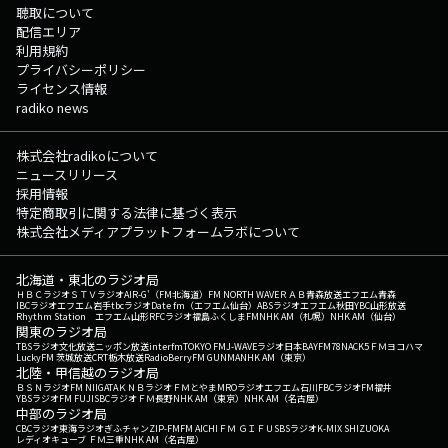
聴取について
配信エリア
利用規約
プライバシーポリシー
ライセンス情報
radiko news
株式会社radikoについて
ニュースリリース
採用情報
特定商取引に関する法律に基づく表示
株式会社メディアプラットフォームラボについて
北海道・東北のラジオ局
ＨＢＣラジオ
ＳＴＶラジオ
AIR-G'（FM北海道）
FM NORTH WAVE
ＲＡＢ青森放送
エフエム青森
IBCラジオ
エフエム岩手
tbcラジオ
Date fm（エフエム仙台）
ABSラジオ
エフエム秋田
YBC山形放送
Rhythm Station エフエム山形
RFCラジオ福島
ふくしまFM
NHK AM（札幌）
NHK AM（仙台）
関東のラジオ局
TBSラジオ
文化放送
ニッポン放送
interfm
TOKYO FM
J-WAVE
ラジオ日本
BAYFM78
NACK5
ＦＭヨコハマ
LuckyFM 茨城放送
CRT栃木放送
RadioBerry
FM GUNMA
NHK AM（東京）
北陸・甲信越のラジオ局
ＢＳＮラジオ
FM NIIGATA
ＫＮＢラジオ
ＦＭとやま
MROラジオ
エフエム石川
FBCラジオ
FM福井
YBSラジオ
FM FUJI
SBCラジオ
ＦＭ長野
NHK AM（東京）
NHK AM（名古屋）
中部のラジオ局
CBCラジオ
東海ラジオ
ぎふチャン
ZIP-FM
FM AICHI
ＦＭ ＧＩＦＵ
SBSラジオ
K-MIX SHIZUOKA
レディオキューブ ＦＭ三重
NHK AM（名古屋）