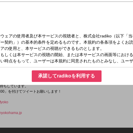
（火）27:30～29:00
で、ヒット曲を4日間に渡ってお届けします。
承諾してradikoを利用する
ズ特集！
待ちしています。
200」を付けてツイートお願いします！
fyoko
yokohama.jp