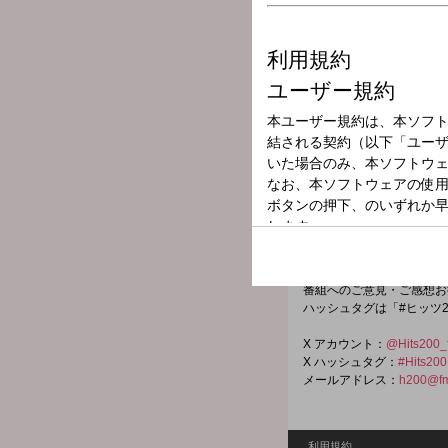
放送局
放送時間
2025年8月26日
番組名
Hits 200
音楽だけをオンエア！
様々なテーマ・コンセプト
今週はサザンオールスター
番組へのご意見・ご感想お
ハッシュタグは「#ヒッツ
X アカウント：
@Hits200_
X ハッシュタグ：
#Hits200
メールアドレス：
h200@fm
利用規約