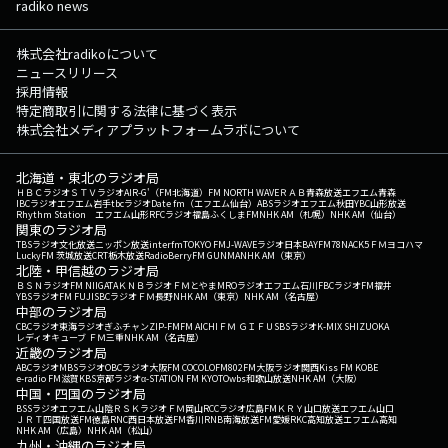
radiko news
株式会社radikoについて
ニュースリリース
採用情報
特定商取引に関する法律に基づく表示
株式会社メディアプラットフォームラボについて
北海道・東北のラジオ局
ＨＢＣラジオ
ＳＴＶラジオ
AIR-G'（FM北海道）
FM NORTH WAVE
ＲＡＢ青森放送
エフエム青森
IBCラジオ
エフエム岩手
tbcラジオ
Date fm（エフエム仙台）
ABSラジオ
エフエム秋田
YBC山形放送
Rhythm Station エフエム山形
RFCラジオ福島
ふくしまFM
NHK AM（札幌）
NHK AM（仙台）
関東のラジオ局
TBSラジオ
文化放送
ニッポン放送
interfm
TOKYO FM
J-WAVE
ラジオ日本
BAYFM78
NACK5
ＦＭヨコハマ
LuckyFM 茨城放送
CRT栃木放送
RadioBerry
FM GUNMA
NHK AM（東京）
北陸・甲信越のラジオ局
ＢＳＮラジオ
FM NIIGATA
ＫＮＢラジオ
ＦＭとやま
MROラジオ
エフエム石川
FBCラジオ
FM福井
YBSラジオ
FM FUJI
SBCラジオ
ＦＭ長野
NHK AM（東京）
NHK AM（名古屋）
中部のラジオ局
CBCラジオ
東海ラジオ
ぎふチャン
ZIP-FM
FM AICHI
ＦＭ ＧＩＦＵ
SBSラジオ
K-MIX SHIZUOKA
レディオキューブ ＦＭ三重
NHK AM（名古屋）
近畿のラジオ局
ABCラジオ
MBSラジオ
OBCラジオ大阪
FM COCOLO
FM802
FM大阪
ラジオ関西
Kiss FM KOBE
e-radio FM滋賀
KBS京都ラジオ
α-STATION FM KYOTO
wbs和歌山放送
NHK AM（大阪）
中国・四国のラジオ局
BSSラジオ
エフエム山陰
ＲＳＫラジオ
ＦＭ岡山
RCCラジオ
広島FM
ＫＲＹ山口放送
エフエム山口
ＪＲＴ四国放送
FM徳島
RNC西日本放送
FM香川
RNB南海放送
FM愛媛
RKC高知放送
エフエム高知
NHK AM（広島）
NHK AM（松山）
九州・沖縄のラジオ局