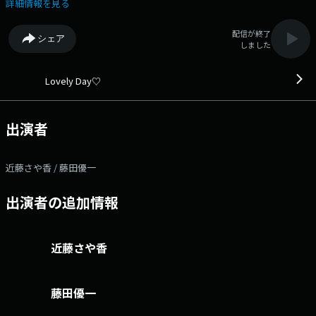
します。 10:35【ゲスト】 脳神経外科医の菅原道仁さん。スト
詳細情報を見る
レスフリーな過ごし方。 11:20【おかー'sおかーず今日の晩ご
飯】 「SPICEUP」主宰、桑原亮子さん。 9:15/10:00/11:05
配信が終了
シェア
【街角リポート】 街角リポーター藤田優一/フジタくんが神奈川県内
しました
の街角情報をお届けします。 オンエア後に、今日の街角リポートの様
子をチェック→街角リポートブログ X アカウント：@LovelyDay847
X ハッシュタグ：#lovelyday847 Instagram：
Lovely Day♡
https://www.instagram.com/lovelyday847 facebook：
https://www.facebook.com/FmyokohamaLovelyDay LINEアカウント：
@lovelyday847 メールアドレス：lovely@fmyokohama.jp
出演者
近藤さや香 / 藤田優一
出演者の追加情報
近藤さや香
藤田優一