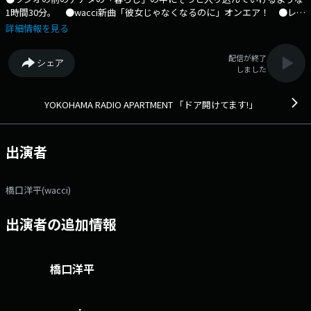
1時間30分。 ●wacci新曲「彼女じゃなくなるのに」オンエア！ ●レデ
ィアパ公式LINEも開設しました！是非友達に追加してくださいね！ ●番
詳細情報を見る
組SNSハッシュタグは #ワチドア でつぶやいて！ X アカウント：
@radio_apartment X ハッシュタグ：#ワチドア LINEアカウント：
配信が終了
シェア
@yra847 メールアドレス：wacci@fmyokohama.jp
しました
YOKOHAMA RADIO APARTMENT 「ドア開けてます!」
出演者
橋口洋平(wacci)
出演者の追加情報
橋口洋平