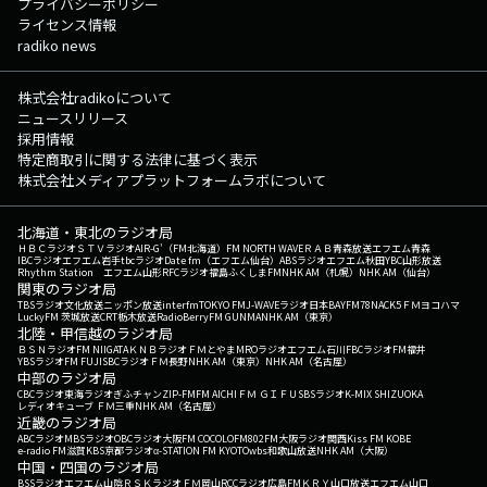
プライバシーポリシー
ライセンス情報
radiko news
株式会社radikoについて
ニュースリリース
採用情報
特定商取引に関する法律に基づく表示
株式会社メディアプラットフォームラボについて
北海道・東北のラジオ局
ＨＢＣラジオ
ＳＴＶラジオ
AIR-G'（FM北海道）
FM NORTH WAVE
ＲＡＢ青森放送
エフエム青森
IBCラジオ
エフエム岩手
tbcラジオ
Date fm（エフエム仙台）
ABSラジオ
エフエム秋田
YBC山形放送
Rhythm Station エフエム山形
RFCラジオ福島
ふくしまFM
NHK AM（札幌）
NHK AM（仙台）
関東のラジオ局
TBSラジオ
文化放送
ニッポン放送
interfm
TOKYO FM
J-WAVE
ラジオ日本
BAYFM78
NACK5
ＦＭヨコハマ
LuckyFM 茨城放送
CRT栃木放送
RadioBerry
FM GUNMA
NHK AM（東京）
北陸・甲信越のラジオ局
ＢＳＮラジオ
FM NIIGATA
ＫＮＢラジオ
ＦＭとやま
MROラジオ
エフエム石川
FBCラジオ
FM福井
YBSラジオ
FM FUJI
SBCラジオ
ＦＭ長野
NHK AM（東京）
NHK AM（名古屋）
中部のラジオ局
CBCラジオ
東海ラジオ
ぎふチャン
ZIP-FM
FM AICHI
ＦＭ ＧＩＦＵ
SBSラジオ
K-MIX SHIZUOKA
レディオキューブ ＦＭ三重
NHK AM（名古屋）
近畿のラジオ局
ABCラジオ
MBSラジオ
OBCラジオ大阪
FM COCOLO
FM802
FM大阪
ラジオ関西
Kiss FM KOBE
e-radio FM滋賀
KBS京都ラジオ
α-STATION FM KYOTO
wbs和歌山放送
NHK AM（大阪）
中国・四国のラジオ局
BSSラジオ
エフエム山陰
ＲＳＫラジオ
ＦＭ岡山
RCCラジオ
広島FM
ＫＲＹ山口放送
エフエム山口