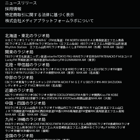
ニュースリリース
採用情報
特定商取引に関する法律に基づく表示
株式会社メディアプラットフォームラボについて
北海道・東北のラジオ局
ＨＢＣラジオ
ＳＴＶラジオ
AIR-G'（FM北海道）
FM NORTH WAVE
ＲＡＢ青森放送
エフエム青森
IBCラジオ
エフエム岩手
tbcラジオ
Date fm（エフエム仙台）
ABSラジオ
エフエム秋田
YBC山形放送
Rhythm Station エフエム山形
RFCラジオ福島
ふくしまFM
NHK AM（札幌）
NHK AM（仙台）
関東のラジオ局
TBSラジオ
文化放送
ニッポン放送
interfm
TOKYO FM
J-WAVE
ラジオ日本
BAYFM78
NACK5
ＦＭヨコハマ
LuckyFM 茨城放送
CRT栃木放送
RadioBerry
FM GUNMA
NHK AM（東京）
北陸・甲信越のラジオ局
ＢＳＮラジオ
FM NIIGATA
ＫＮＢラジオ
ＦＭとやま
MROラジオ
エフエム石川
FBCラジオ
FM福井
YBSラジオ
FM FUJI
SBCラジオ
ＦＭ長野
NHK AM（東京）
NHK AM（名古屋）
中部のラジオ局
CBCラジオ
東海ラジオ
ぎふチャン
ZIP-FM
FM AICHI
ＦＭ ＧＩＦＵ
SBSラジオ
K-MIX SHIZUOKA
レディオキューブ ＦＭ三重
NHK AM（名古屋）
近畿のラジオ局
ABCラジオ
MBSラジオ
OBCラジオ大阪
FM COCOLO
FM802
FM大阪
ラジオ関西
Kiss FM KOBE
e-radio FM滋賀
KBS京都ラジオ
α-STATION FM KYOTO
wbs和歌山放送
NHK AM（大阪）
中国・四国のラジオ局
BSSラジオ
エフエム山陰
ＲＳＫラジオ
ＦＭ岡山
RCCラジオ
広島FM
ＫＲＹ山口放送
エフエム山口
ＪＲＴ四国放送
FM徳島
RNC西日本放送
FM香川
RNB南海放送
FM愛媛
RKC高知放送
エフエム高知
NHK AM（広島）
NHK AM（松山）
九州・沖縄のラジオ局
RKBラジオ
KBCラジオ
LOVE FM
CROSS FM
FM FUKUOKA
エフエム佐賀
NBCラジオ
FM長崎
RKKラジオ
FMKエフエム熊本
OBSラジオ
エフエム大分
宮崎放送
エフエム宮崎
ＭＢＣラジオ
μＦＭ
RBCiラジオ
ラジオ沖縄
FM沖縄
NHK AM（福岡）
全国のラジオ局