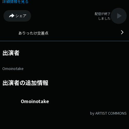
アー＆フェスを振り返り！ あなたを島根県に連れて行く【Shimane ni
詳細情報を見る
take me】では“神在月”に注目！ X アカウント：@ariten_847fmy X
ハッシュタグ：#あり点 メールアドレス：omoinotake@fmyokohama.jp
配信が終了
シェア
しました
ありったけ交差点
出演者
Omoinotake
出演者の追加情報
Omoinotake
by ARTIST COMMONS