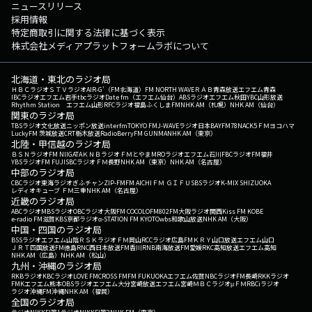
ニュースリリース
採用情報
特定商取引に関する法律に基づく表示
株式会社メディアプラットフォームラボについて
北海道・東北のラジオ局
ＨＢＣラジオ
ＳＴＶラジオ
AIR-G'（FM北海道）
FM NORTH WAVE
ＲＡＢ青森放送
エフエム青森
IBCラジオ
エフエム岩手
tbcラジオ
Date fm（エフエム仙台）
ABSラジオ
エフエム秋田
YBC山形放送
Rhythm Station エフエム山形
RFCラジオ福島
ふくしまFM
NHK AM（札幌）
NHK AM（仙台）
関東のラジオ局
TBSラジオ
文化放送
ニッポン放送
interfm
TOKYO FM
J-WAVE
ラジオ日本
BAYFM78
NACK5
ＦＭヨコハマ
LuckyFM 茨城放送
CRT栃木放送
RadioBerry
FM GUNMA
NHK AM（東京）
北陸・甲信越のラジオ局
ＢＳＮラジオ
FM NIIGATA
ＫＮＢラジオ
ＦＭとやま
MROラジオ
エフエム石川
FBCラジオ
FM福井
YBSラジオ
FM FUJI
SBCラジオ
ＦＭ長野
NHK AM（東京）
NHK AM（名古屋）
中部のラジオ局
CBCラジオ
東海ラジオ
ぎふチャン
ZIP-FM
FM AICHI
ＦＭ ＧＩＦＵ
SBSラジオ
K-MIX SHIZUOKA
レディオキューブ ＦＭ三重
NHK AM（名古屋）
近畿のラジオ局
ABCラジオ
MBSラジオ
OBCラジオ大阪
FM COCOLO
FM802
FM大阪
ラジオ関西
Kiss FM KOBE
e-radio FM滋賀
KBS京都ラジオ
α-STATION FM KYOTO
wbs和歌山放送
NHK AM（大阪）
中国・四国のラジオ局
BSSラジオ
エフエム山陰
ＲＳＫラジオ
ＦＭ岡山
RCCラジオ
広島FM
ＫＲＹ山口放送
エフエム山口
ＪＲＴ四国放送
FM徳島
RNC西日本放送
FM香川
RNB南海放送
FM愛媛
RKC高知放送
エフエム高知
NHK AM（広島）
NHK AM（松山）
九州・沖縄のラジオ局
RKBラジオ
KBCラジオ
LOVE FM
CROSS FM
FM FUKUOKA
エフエム佐賀
NBCラジオ
FM長崎
RKKラジオ
FMKエフエム熊本
OBSラジオ
エフエム大分
宮崎放送
エフエム宮崎
ＭＢＣラジオ
μＦＭ
RBCiラジオ
ラジオ沖縄
FM沖縄
NHK AM（福岡）
全国のラジオ局