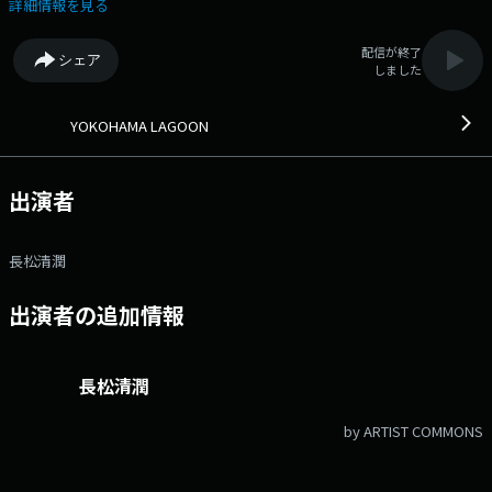
職 長松清潤 ▽皆さんからのメッセージにお答えします ▽ボーズワード
詳細情報を見る
は「律儀」 メールアドレス：lagoon@fmyokohama.jp
配信が終了
シェア
しました
YOKOHAMA LAGOON
出演者
長松清潤
出演者の追加情報
長松清潤
by ARTIST COMMONS