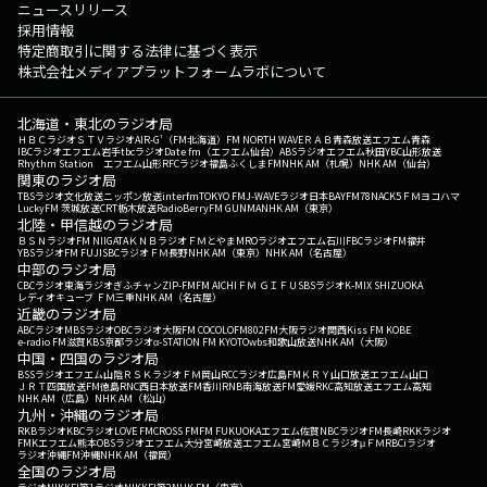
ニュースリリース
採用情報
特定商取引に関する法律に基づく表示
株式会社メディアプラットフォームラボについて
北海道・東北のラジオ局
ＨＢＣラジオ
ＳＴＶラジオ
AIR-G'（FM北海道）
FM NORTH WAVE
ＲＡＢ青森放送
エフエム青森
IBCラジオ
エフエム岩手
tbcラジオ
Date fm（エフエム仙台）
ABSラジオ
エフエム秋田
YBC山形放送
Rhythm Station エフエム山形
RFCラジオ福島
ふくしまFM
NHK AM（札幌）
NHK AM（仙台）
関東のラジオ局
TBSラジオ
文化放送
ニッポン放送
interfm
TOKYO FM
J-WAVE
ラジオ日本
BAYFM78
NACK5
ＦＭヨコハマ
LuckyFM 茨城放送
CRT栃木放送
RadioBerry
FM GUNMA
NHK AM（東京）
北陸・甲信越のラジオ局
ＢＳＮラジオ
FM NIIGATA
ＫＮＢラジオ
ＦＭとやま
MROラジオ
エフエム石川
FBCラジオ
FM福井
YBSラジオ
FM FUJI
SBCラジオ
ＦＭ長野
NHK AM（東京）
NHK AM（名古屋）
中部のラジオ局
CBCラジオ
東海ラジオ
ぎふチャン
ZIP-FM
FM AICHI
ＦＭ ＧＩＦＵ
SBSラジオ
K-MIX SHIZUOKA
レディオキューブ ＦＭ三重
NHK AM（名古屋）
近畿のラジオ局
ABCラジオ
MBSラジオ
OBCラジオ大阪
FM COCOLO
FM802
FM大阪
ラジオ関西
Kiss FM KOBE
e-radio FM滋賀
KBS京都ラジオ
α-STATION FM KYOTO
wbs和歌山放送
NHK AM（大阪）
中国・四国のラジオ局
BSSラジオ
エフエム山陰
ＲＳＫラジオ
ＦＭ岡山
RCCラジオ
広島FM
ＫＲＹ山口放送
エフエム山口
ＪＲＴ四国放送
FM徳島
RNC西日本放送
FM香川
RNB南海放送
FM愛媛
RKC高知放送
エフエム高知
NHK AM（広島）
NHK AM（松山）
九州・沖縄のラジオ局
RKBラジオ
KBCラジオ
LOVE FM
CROSS FM
FM FUKUOKA
エフエム佐賀
NBCラジオ
FM長崎
RKKラジオ
FMKエフエム熊本
OBSラジオ
エフエム大分
宮崎放送
エフエム宮崎
ＭＢＣラジオ
μＦＭ
RBCiラジオ
ラジオ沖縄
FM沖縄
NHK AM（福岡）
全国のラジオ局