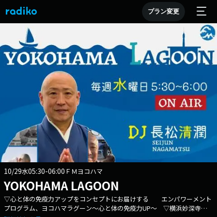
プラン変更
10/29
05:30-06:00
水
ＦＭヨコハマ
YOKOHAMA LAGOON
▽心と体の免疫力アップをコンセプトにお届けする エンパワーメント
プログラム、ヨコハマラグーン～心と体の免疫力UP～ ▽横浜妙深寺住