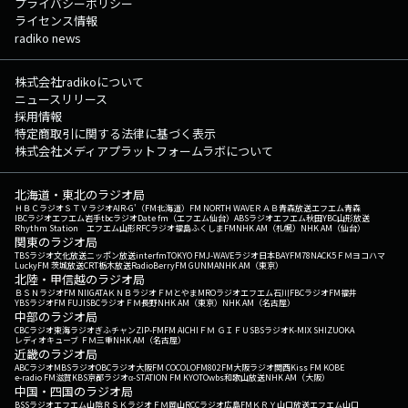
プライバシーポリシー
ライセンス情報
radiko news
株式会社radikoについて
ニュースリリース
採用情報
特定商取引に関する法律に基づく表示
株式会社メディアプラットフォームラボについて
北海道・東北のラジオ局
ＨＢＣラジオ
ＳＴＶラジオ
AIR-G'（FM北海道）
FM NORTH WAVE
ＲＡＢ青森放送
エフエム青森
IBCラジオ
エフエム岩手
tbcラジオ
Date fm（エフエム仙台）
ABSラジオ
エフエム秋田
YBC山形放送
Rhythm Station エフエム山形
RFCラジオ福島
ふくしまFM
NHK AM（札幌）
NHK AM（仙台）
関東のラジオ局
TBSラジオ
文化放送
ニッポン放送
interfm
TOKYO FM
J-WAVE
ラジオ日本
BAYFM78
NACK5
ＦＭヨコハマ
LuckyFM 茨城放送
CRT栃木放送
RadioBerry
FM GUNMA
NHK AM（東京）
北陸・甲信越のラジオ局
ＢＳＮラジオ
FM NIIGATA
ＫＮＢラジオ
ＦＭとやま
MROラジオ
エフエム石川
FBCラジオ
FM福井
YBSラジオ
FM FUJI
SBCラジオ
ＦＭ長野
NHK AM（東京）
NHK AM（名古屋）
中部のラジオ局
CBCラジオ
東海ラジオ
ぎふチャン
ZIP-FM
FM AICHI
ＦＭ ＧＩＦＵ
SBSラジオ
K-MIX SHIZUOKA
レディオキューブ ＦＭ三重
NHK AM（名古屋）
近畿のラジオ局
ABCラジオ
MBSラジオ
OBCラジオ大阪
FM COCOLO
FM802
FM大阪
ラジオ関西
Kiss FM KOBE
e-radio FM滋賀
KBS京都ラジオ
α-STATION FM KYOTO
wbs和歌山放送
NHK AM（大阪）
中国・四国のラジオ局
BSSラジオ
エフエム山陰
ＲＳＫラジオ
ＦＭ岡山
RCCラジオ
広島FM
ＫＲＹ山口放送
エフエム山口