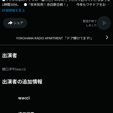
1時間30分。 ●「年末恒例！赤白歌合戦！」 今年もワチドアをお聞
きいただき、ありがとうございました！ 一年の締めくくりは、素敵な
詳細情報を見る
音楽と楽しいトークを！ いつものメンバーで年末恒例歌合戦企画！
●今年で11年目を迎えるこの企画！ いろんな思いを込めながら、スタ
配信が終了
シェア
ジオから弾き語り、そしてセッションをお届けします！ 出演：コアラ
しました
モード. / 関取花 / わたなべだいすけ（D.W.ニコルズ） ●レディアパ公式
LINEもあります！是非友達に追加して、LINEでメッセージをくださいま
せ！ ●番組SNSハッシュタグは #ワチドア でつぶやいて！ X アカウ
YOKOHAMA RADIO APARTMENT 「ドア開けてます!」
ント：@radio_apartment X ハッシュタグ：#ワチドア LINEアカウン
ト：@yra847 メールアドレス：wacci@fmyokohama.jp
出演者
橋口洋平(wacci)
出演者の追加情報
wacci