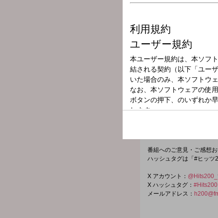
放送局
放送時間
2026年5月5日（
番組名
Hits 200
様々なテーマ・コンセプト
今週は 80年代 洋楽・邦楽
番組へのご意見・ご感想お
ハッシュタグは「#ヒッツ
X アカウント：
@Hits200_
X ハッシュタグ：
#Hits200
メールアドレス：
h200@fm