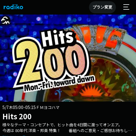
プラン変更
5/7
05:00-05:15
木
ＦＭヨコハマ
Hits 200
様々なテーマ・コンセプトで、ヒット曲を4日間に渡ってオンエア。
今週は 80年代 洋楽・邦楽 特集！ 番組へのご意見・ご感想お待ちして