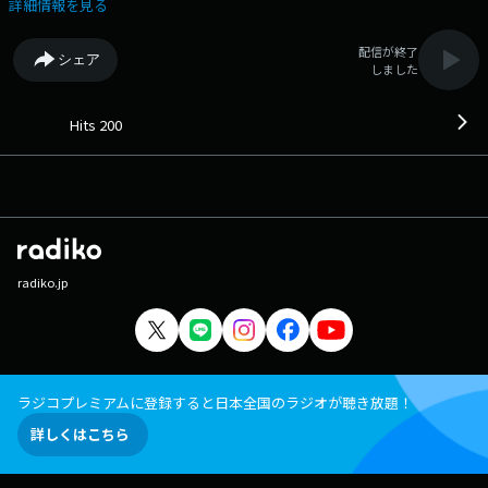
います。 ハッシュタグは「#ヒッツ200」を付けてツイートお願いしま
詳細情報を見る
す！ X アカウント：@Hits200_fyoko X ハッシュタグ：#Hits200 メ
ールアドレス：h200@fmyokohama.jp
配信が終了
シェア
しました
Hits 200
radiko.jp
ラジコプレミアムに登録すると日本全国のラジオが聴き放題！
詳しくはこちら