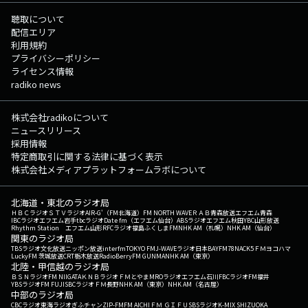
聴取について
配信エリア
利用規約
プライバシーポリシー
ライセンス情報
radiko news
株式会社radikoについて
ニュースリリース
採用情報
特定商取引に関する法律に基づく表示
株式会社メディアプラットフォームラボについて
北海道・東北のラジオ局
ＨＢＣラジオ
ＳＴＶラジオ
AIR-G'（FM北海道）
FM NORTH WAVE
ＲＡＢ青森放送
エフエム青森
IBCラジオ
エフエム岩手
tbcラジオ
Date fm（エフエム仙台）
ABSラジオ
エフエム秋田
YBC山形放送
Rhythm Station エフエム山形
RFCラジオ福島
ふくしまFM
NHK AM（札幌）
NHK AM（仙台）
関東のラジオ局
TBSラジオ
文化放送
ニッポン放送
interfm
TOKYO FM
J-WAVE
ラジオ日本
BAYFM78
NACK5
ＦＭヨコハマ
LuckyFM 茨城放送
CRT栃木放送
RadioBerry
FM GUNMA
NHK AM（東京）
北陸・甲信越のラジオ局
ＢＳＮラジオ
FM NIIGATA
ＫＮＢラジオ
ＦＭとやま
MROラジオ
エフエム石川
FBCラジオ
FM福井
YBSラジオ
FM FUJI
SBCラジオ
ＦＭ長野
NHK AM（東京）
NHK AM（名古屋）
中部のラジオ局
CBCラジオ
東海ラジオ
ぎふチャン
ZIP-FM
FM AICHI
ＦＭ ＧＩＦＵ
SBSラジオ
K-MIX SHIZUOKA