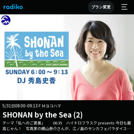
プラン変更
5/31
08:00-09:13
日
ＦＭヨコハマ
SHONAN by the Sea (2)
テーマ「私へのご褒美」 06:35 ハイドロフラスク presents 今日も最
高じゃん！ 写真家の横山泰介さんが、江ノ島のサンカフェパラダイスに