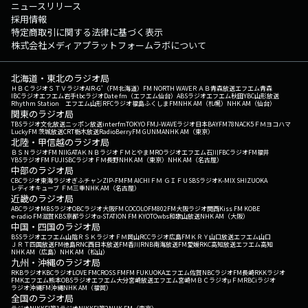
ニュースリリース
採用情報
特定商取引に関する法律に基づく表示
株式会社メディアプラットフォームラボについて
北海道・東北のラジオ局
ＨＢＣラジオ
ＳＴＶラジオ
AIR-G'（FM北海道）
FM NORTH WAVE
ＲＡＢ青森放送
エフエム青森
IBCラジオ
エフエム岩手
tbcラジオ
Date fm（エフエム仙台）
ABSラジオ
エフエム秋田
YBC山形放送
Rhythm Station エフエム山形
RFCラジオ福島
ふくしまFM
NHK AM（札幌）
NHK AM（仙台）
関東のラジオ局
TBSラジオ
文化放送
ニッポン放送
interfm
TOKYO FM
J-WAVE
ラジオ日本
BAYFM78
NACK5
ＦＭヨコハマ
LuckyFM 茨城放送
CRT栃木放送
RadioBerry
FM GUNMA
NHK AM（東京）
北陸・甲信越のラジオ局
ＢＳＮラジオ
FM NIIGATA
ＫＮＢラジオ
ＦＭとやま
MROラジオ
エフエム石川
FBCラジオ
FM福井
YBSラジオ
FM FUJI
SBCラジオ
ＦＭ長野
NHK AM（東京）
NHK AM（名古屋）
中部のラジオ局
CBCラジオ
東海ラジオ
ぎふチャン
ZIP-FM
FM AICHI
ＦＭ ＧＩＦＵ
SBSラジオ
K-MIX SHIZUOKA
レディオキューブ ＦＭ三重
NHK AM（名古屋）
近畿のラジオ局
ABCラジオ
MBSラジオ
OBCラジオ大阪
FM COCOLO
FM802
FM大阪
ラジオ関西
Kiss FM KOBE
e-radio FM滋賀
KBS京都ラジオ
α-STATION FM KYOTO
wbs和歌山放送
NHK AM（大阪）
中国・四国のラジオ局
BSSラジオ
エフエム山陰
ＲＳＫラジオ
ＦＭ岡山
RCCラジオ
広島FM
ＫＲＹ山口放送
エフエム山口
ＪＲＴ四国放送
FM徳島
RNC西日本放送
FM香川
RNB南海放送
FM愛媛
RKC高知放送
エフエム高知
NHK AM（広島）
NHK AM（松山）
九州・沖縄のラジオ局
RKBラジオ
KBCラジオ
LOVE FM
CROSS FM
FM FUKUOKA
エフエム佐賀
NBCラジオ
FM長崎
RKKラジオ
FMKエフエム熊本
OBSラジオ
エフエム大分
宮崎放送
エフエム宮崎
ＭＢＣラジオ
μＦＭ
RBCiラジオ
ラジオ沖縄
FM沖縄
NHK AM（福岡）
全国のラジオ局