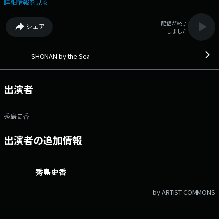
ゲストをお迎えしてのひと時。 今月のゲストは、ハワイ・マウイ島在住
詳細情報を見る
のオーシャンアスリートでジャーナリストとしてもご活躍の岡崎友子さ
ん 06:40 SHONAN WAVE INFORMATION～CATCH THE WAVE～ 「波
配信が終了
シェア
伝説」を運営しているサーフレジェンドの情報協力でお届けします。
しました
06:48 IT’S SHONAN TIME カルチャー＆ライフスタイルマガジン
「SHONAN TIME」編集長の富山英輔さんに休日スタイル、注目スポッ
ト、最新情報など伺います。 07:07 HEARTFUL鎌倉 鎌倉の歴史や文
SHONAN by the Sea
化、街や人、四季折々の風景など、古都・鎌倉の魅力をお届けします。
鶴岡八幡宮の恒例神事「蛍放生祭」をご紹介。 07:28 by the Sea,
MORNING ESSAY 秀島史香が日々の暮らしの中で気になったモノ、事、
出演者
思いをシェア！ 07:37 by the Sea, COFFEE & MUSIC 鎌倉のカフェ
vivement dimancheのマスター堀内隆志さんが日曜の朝にぴったりの心
地よい音楽とコーヒーのお話をお届けします。 マスターへの質問・メッ
秀島史香
セージもお待ちしています。 08:18 「SHONAN PLAYGROUND」 湘
南エリアで開催のイベント、エンタメ、グルメなど季節ごとの話題やお出
出演者の追加情報
かけに役立つ情報をお届けします。 08:36 BAREFOOT LOUNGE 自
然、遊び、趣味、仕事、人を愛する人生の達人をお招きして、ライフスタ
イルを伺うゲストコーナー。 ゲストは番組ファミリー、シンガーソング
ライターの佐藤嘉風さんご登場。 スタジオ生演奏も！ X アカウン
秀島史香
ト：@SHONANbytheSea X ハッシュタグ：#バイザシー Instagram：
https://www.instagram.com/shonanbythesea_847 facebook：
by ARTIST COMMONS
https://www.facebook.com/shonanbythesea メールアドレス：
shonan@fmyokohama.jp