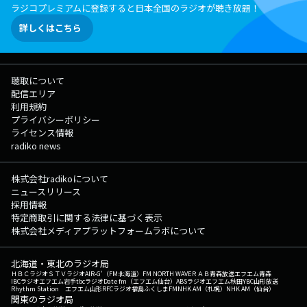
ラジコプレミアムに登録すると日本全国のラジオが聴き放題！
詳しくはこちら
聴取について
配信エリア
利用規約
プライバシーポリシー
ライセンス情報
radiko news
株式会社radikoについて
ニュースリリース
採用情報
特定商取引に関する法律に基づく表示
株式会社メディアプラットフォームラボについて
北海道・東北のラジオ局
ＨＢＣラジオ
ＳＴＶラジオ
AIR-G'（FM北海道）
FM NORTH WAVE
ＲＡＢ青森放送
エフエム青森
IBCラジオ
エフエム岩手
tbcラジオ
Date fm（エフエム仙台）
ABSラジオ
エフエム秋田
YBC山形放送
Rhythm Station エフエム山形
RFCラジオ福島
ふくしまFM
NHK AM（札幌）
NHK AM（仙台）
関東のラジオ局