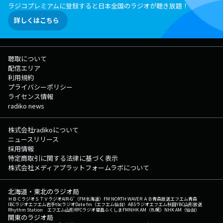
ラジコプレミアムに登録すると日本全国のラジオが聴き放題！
詳しくはこちら
聴取について
配信エリア
利用規約
プライバシーポリシー
ライセンス情報
radiko news
株式会社radikoについて
ニュースリリース
採用情報
特定商取引に関する法律に基づく表示
株式会社メディアプラットフォームラボについて
北海道・東北のラジオ局
ＨＢＣラジオ
ＳＴＶラジオ
AIR-G'（FM北海道）
FM NORTH WAVE
ＲＡＢ青森放送
エフエム青森
IBCラジオ
エフエム岩手
tbcラジオ
Date fm（エフエム仙台）
ABSラジオ
エフエム秋田
YBC山形放送
Rhythm Station エフエム山形
RFCラジオ福島
ふくしまFM
NHK AM（札幌）
NHK AM（仙台）
関東のラジオ局