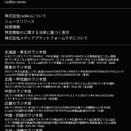
radiko news
株式会社radikoについて
ニュースリリース
採用情報
特定商取引に関する法律に基づく表示
株式会社メディアプラットフォームラボについて
北海道・東北のラジオ局
ＨＢＣラジオ
ＳＴＶラジオ
AIR-G'（FM北海道）
FM NORTH WAVE
ＲＡＢ青森放送
エフエム青森
IBCラジオ
エフエム岩手
tbcラジオ
Date fm（エフエム仙台）
ABSラジオ
エフエム秋田
YBC山形放送
Rhythm Station エフエム山形
RFCラジオ福島
ふくしまFM
NHK AM（札幌）
NHK AM（仙台）
関東のラジオ局
TBSラジオ
文化放送
ニッポン放送
interfm
TOKYO FM
J-WAVE
ラジオ日本
BAYFM78
NACK5
ＦＭヨコハマ
LuckyFM 茨城放送
CRT栃木放送
RadioBerry
FM GUNMA
NHK AM（東京）
北陸・甲信越のラジオ局
ＢＳＮラジオ
FM NIIGATA
ＫＮＢラジオ
ＦＭとやま
MROラジオ
エフエム石川
FBCラジオ
FM福井
YBSラジオ
FM FUJI
SBCラジオ
ＦＭ長野
NHK AM（東京）
NHK AM（名古屋）
中部のラジオ局
CBCラジオ
東海ラジオ
ぎふチャン
ZIP-FM
FM AICHI
ＦＭ ＧＩＦＵ
SBSラジオ
K-MIX SHIZUOKA
レディオキューブ ＦＭ三重
NHK AM（名古屋）
近畿のラジオ局
ABCラジオ
MBSラジオ
OBCラジオ大阪
FM COCOLO
FM802
FM大阪
ラジオ関西
Kiss FM KOBE
e-radio FM滋賀
KBS京都ラジオ
α-STATION FM KYOTO
wbs和歌山放送
NHK AM（大阪）
中国・四国のラジオ局
BSSラジオ
エフエム山陰
ＲＳＫラジオ
ＦＭ岡山
RCCラジオ
広島FM
ＫＲＹ山口放送
エフエム山口
ＪＲＴ四国放送
FM徳島
RNC西日本放送
FM香川
RNB南海放送
FM愛媛
RKC高知放送
エフエム高知
NHK AM（広島）
NHK AM（松山）
九州・沖縄のラジオ局