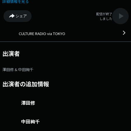
WAVEのスタジオから伝えます。 「東京発信」ではなく、「東京経由」
詳細情報を見る
で紹介する「聴くカルチャーマガジン」。 GUEST：GLIM SPANKY
（提供：TOYOTA）
配信が終了
シェア
しました
CULTURE RADIO via TOKYO
出演者
澤田修 & 中田絢千
出演者の追加情報
澤田修
中田絢千