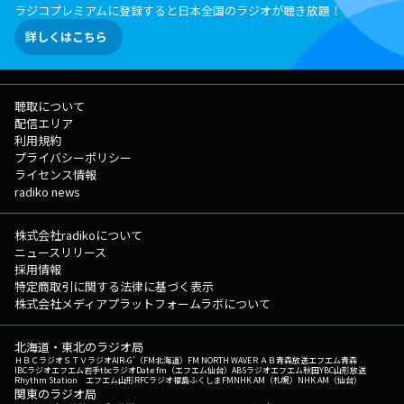
ラジコプレミアムに登録すると日本全国のラジオが聴き放題！
詳しくはこちら
聴取について
配信エリア
利用規約
プライバシーポリシー
ライセンス情報
radiko news
株式会社radikoについて
ニュースリリース
採用情報
特定商取引に関する法律に基づく表示
株式会社メディアプラットフォームラボについて
北海道・東北のラジオ局
ＨＢＣラジオ
ＳＴＶラジオ
AIR-G'（FM北海道）
FM NORTH WAVE
ＲＡＢ青森放送
エフエム青森
IBCラジオ
エフエム岩手
tbcラジオ
Date fm（エフエム仙台）
ABSラジオ
エフエム秋田
YBC山形放送
Rhythm Station エフエム山形
RFCラジオ福島
ふくしまFM
NHK AM（札幌）
NHK AM（仙台）
関東のラジオ局