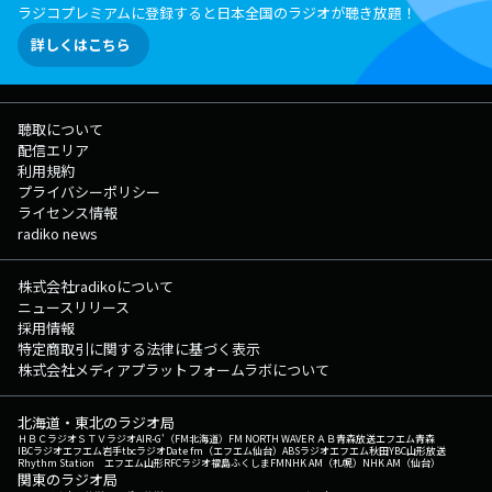
ラジコプレミアムに登録すると日本全国のラジオが聴き放題！
詳しくはこちら
聴取について
配信エリア
利用規約
プライバシーポリシー
ライセンス情報
radiko news
株式会社radikoについて
ニュースリリース
採用情報
特定商取引に関する法律に基づく表示
株式会社メディアプラットフォームラボについて
北海道・東北のラジオ局
ＨＢＣラジオ
ＳＴＶラジオ
AIR-G'（FM北海道）
FM NORTH WAVE
ＲＡＢ青森放送
エフエム青森
IBCラジオ
エフエム岩手
tbcラジオ
Date fm（エフエム仙台）
ABSラジオ
エフエム秋田
YBC山形放送
Rhythm Station エフエム山形
RFCラジオ福島
ふくしまFM
NHK AM（札幌）
NHK AM（仙台）
関東のラジオ局