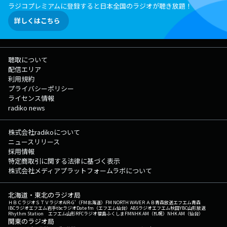
ラジコプレミアムに登録すると日本全国のラジオが聴き放題！
詳しくはこちら
聴取について
配信エリア
利用規約
プライバシーポリシー
ライセンス情報
radiko news
株式会社radikoについて
ニュースリリース
採用情報
特定商取引に関する法律に基づく表示
株式会社メディアプラットフォームラボについて
北海道・東北のラジオ局
ＨＢＣラジオ
ＳＴＶラジオ
AIR-G'（FM北海道）
FM NORTH WAVE
ＲＡＢ青森放送
エフエム青森
IBCラジオ
エフエム岩手
tbcラジオ
Date fm（エフエム仙台）
ABSラジオ
エフエム秋田
YBC山形放送
Rhythm Station エフエム山形
RFCラジオ福島
ふくしまFM
NHK AM（札幌）
NHK AM（仙台）
関東のラジオ局