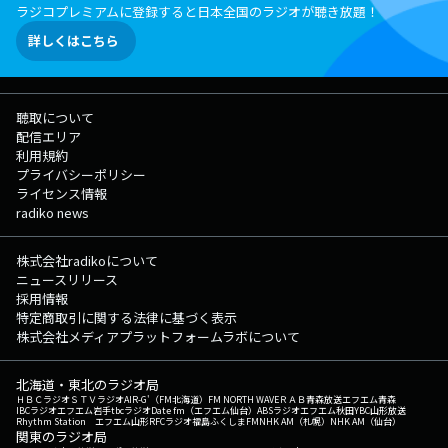
ラジコプレミアムに登録すると日本全国のラジオが聴き放題！
詳しくはこちら
聴取について
配信エリア
利用規約
プライバシーポリシー
ライセンス情報
radiko news
株式会社radikoについて
ニュースリリース
採用情報
特定商取引に関する法律に基づく表示
株式会社メディアプラットフォームラボについて
北海道・東北のラジオ局
ＨＢＣラジオ
ＳＴＶラジオ
AIR-G'（FM北海道）
FM NORTH WAVE
ＲＡＢ青森放送
エフエム青森
IBCラジオ
エフエム岩手
tbcラジオ
Date fm（エフエム仙台）
ABSラジオ
エフエム秋田
YBC山形放送
Rhythm Station エフエム山形
RFCラジオ福島
ふくしまFM
NHK AM（札幌）
NHK AM（仙台）
関東のラジオ局