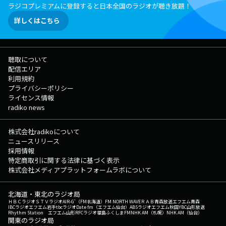
ラジコプレミアムに登録すると日本全国のラジオが聴き放題！
詳しくはこちら
聴取について
配信エリア
利用規約
プライバシーポリシー
ライセンス情報
radiko news
株式会社radikoについて
ニュースリリース
採用情報
特定商取引に関する法律に基づく表示
株式会社メディアプラットフォームラボについて
北海道・東北のラジオ局
ＨＢＣラジオ
ＳＴＶラジオ
AIR-G'（FM北海道）
FM NORTH WAVE
ＲＡＢ青森放送
エフエム青森
IBCラジオ
エフエム岩手
tbcラジオ
Date fm（エフエム仙台）
ABSラジオ
エフエム秋田
YBC山形放送
Rhythm Station エフエム山形
RFCラジオ福島
ふくしまFM
NHK AM（札幌）
NHK AM（仙台）
関東のラジオ局