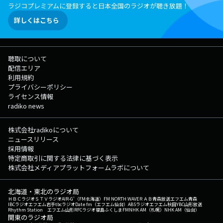
ラジコプレミアムに登録すると日本全国のラジオが聴き放題！
詳しくはこちら
聴取について
配信エリア
利用規約
プライバシーポリシー
ライセンス情報
radiko news
株式会社radikoについて
ニュースリリース
採用情報
特定商取引に関する法律に基づく表示
株式会社メディアプラットフォームラボについて
北海道・東北のラジオ局
ＨＢＣラジオ
ＳＴＶラジオ
AIR-G'（FM北海道）
FM NORTH WAVE
ＲＡＢ青森放送
エフエム青森
IBCラジオ
エフエム岩手
tbcラジオ
Date fm（エフエム仙台）
ABSラジオ
エフエム秋田
YBC山形放送
Rhythm Station エフエム山形
RFCラジオ福島
ふくしまFM
NHK AM（札幌）
NHK AM（仙台）
関東のラジオ局