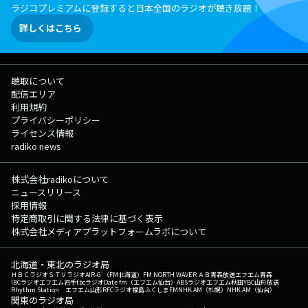
ラジコプレミアムに登録すると日本全国のラジオが聴き放題！
詳しくはこちら
聴取について
配信エリア
利用規約
プライバシーポリシー
ライセンス情報
radiko news
株式会社radikoについて
ニュースリリース
採用情報
特定商取引に関する法律に基づく表示
株式会社メディアプラットフォームラボについて
北海道・東北のラジオ局
ＨＢＣラジオ
ＳＴＶラジオ
AIR-G'（FM北海道）
FM NORTH WAVE
ＲＡＢ青森放送
エフエム青森
IBCラジオ
エフエム岩手
tbcラジオ
Date fm（エフエム仙台）
ABSラジオ
エフエム秋田
YBC山形放送
Rhythm Station エフエム山形
RFCラジオ福島
ふくしまFM
NHK AM（札幌）
NHK AM（仙台）
関東のラジオ局