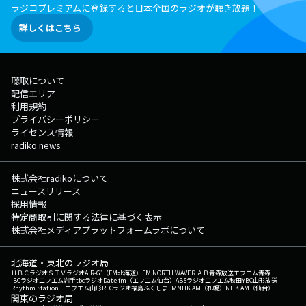
ラジコプレミアムに登録すると日本全国のラジオが聴き放題！
詳しくはこちら
聴取について
配信エリア
利用規約
プライバシーポリシー
ライセンス情報
radiko news
株式会社radikoについて
ニュースリリース
採用情報
特定商取引に関する法律に基づく表示
株式会社メディアプラットフォームラボについて
北海道・東北のラジオ局
ＨＢＣラジオ
ＳＴＶラジオ
AIR-G'（FM北海道）
FM NORTH WAVE
ＲＡＢ青森放送
エフエム青森
IBCラジオ
エフエム岩手
tbcラジオ
Date fm（エフエム仙台）
ABSラジオ
エフエム秋田
YBC山形放送
Rhythm Station エフエム山形
RFCラジオ福島
ふくしまFM
NHK AM（札幌）
NHK AM（仙台）
関東のラジオ局