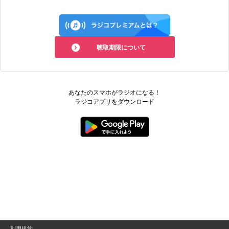
ラジコプ
聴取期限について
あなたのスマホがラジオになる！
ラジコアプリをダウンロード
利用規約