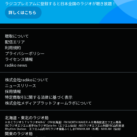
ラジコプレミアムに登録すると日本全国のラジオが聴き放題！
詳しくはこちら
聴取について
配信エリア
利用規約
プライバシーポリシー
ライセンス情報
radiko news
株式会社radikoについて
ニュースリリース
採用情報
特定商取引に関する法律に基づく表示
株式会社メディアプラットフォームラボについて
北海道・東北のラジオ局
ＨＢＣラジオ
ＳＴＶラジオ
AIR-G'（FM北海道）
FM NORTH WAVE
ＲＡＢ青森放送
エフエム青森
IBCラジオ
エフエム岩手
tbcラジオ
Date fm（エフエム仙台）
ABSラジオ
エフエム秋田
YBC山形放送
Rhythm Station エフエム山形
RFCラジオ福島
ふくしまFM
NHK AM（札幌）
NHK AM（仙台）
関東のラジオ局